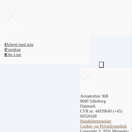
Arbejd med mig
a
Foredrag
f
Om Line
o
Avnsøtoften 36B
8600 Silkeborg
Danmark
CVR nr. 44939649
(+45)
60520168
Handelsbetingelser
Cookie- og Privatlivspolitik
Copyright © 2026 Melander-