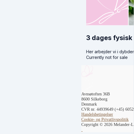
3 dages fysisk
Her arbejder vi i dybde
Currently not for sale
Avnsøtoften 36B
8600 Silkeborg
Denmark
CVR nr. 44939649
(+45) 605
Handelsbetingelser
Cookie- og Privatlivspolitik
Copyright © 2026 Melander-L