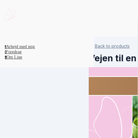
Back to products
Arbejd med mig
a
Foredrag
f
Vejen til e
Om Line
o