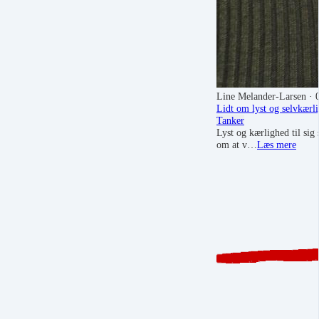
Line Melander-Larsen
· 
Lidt om lyst og selvkærl
Tanker
Lyst og kærlighed til sig
om at v…
Læs mere