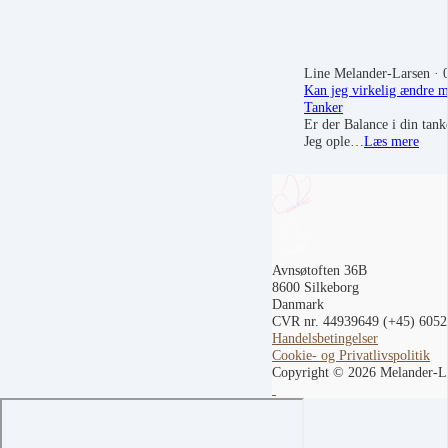
Line Melander-Larsen
· 
Kan jeg virkelig ændre m
Tanker
Er der Balance i din tan
Jeg ople…
Læs mere
Avnsøtoften 36B
8600 Silkeborg
Danmark
CVR nr. 44939649
(+45) 605
Handelsbetingelser
Cookie- og Privatlivspolitik
Copyright © 2026 Melander-L