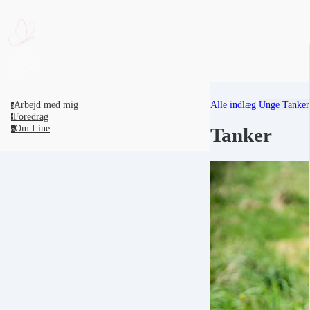
Alle indlæg
Unge
Tanker
Arbejd med mig
a
Foredrag
f
Om Line
Tanker
o